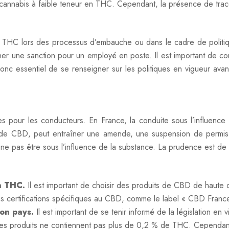
 de cannabis à faible teneur en THC. Cependant, la présence de tra
C lors des processus d’embauche ou dans le cadre de politiques 
 une sanction pour un employé en poste. Il est important de com
est donc essentiel de se renseigner sur les politiques en vigueur
pour les conducteurs. En France, la conduite sous l’influence
 de CBD, peut entraîner une amende, une suspension de permis
s être sous l’influence de la substance. La prudence est de mise,
en THC.
Il est important de choisir des produits de CBD de haute q
es certifications spécifiques au CBD, comme le label « CBD France 
son pays.
Il est important de se tenir informé de la législation e
es produits ne contiennent pas plus de 0,2 % de THC. Cependant, 